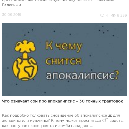
присниться видеть известную певицу вместе с Максимом
Галкиным...
4
6 299
Что означает сон про апокалипсис – 30 точных трактовок
Как подробно толковать сновидение об апокалипсисе 🌋 для
женщины или мужчины? К чему может присниться 😴 видеть,
как наступает конец света и зомби нападают...