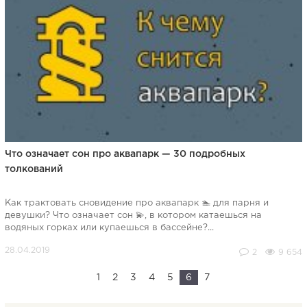
Что означает сон про аквапарк — 30 подробных
толкований
Как трактовать сновидение про аквапарк 🏊 для парня и
девушки? Что означает сон 💫, в котором катаешься на
водяных горках или купаешься в бассейне?...
2
9 654
1
2
3
4
5
6
7