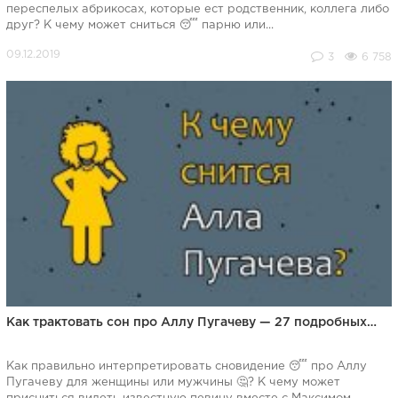
переспелых абрикосах, которые ест родственник, коллега либо
друг? К чему может сниться 😴 парню или...
3
6 758
Как трактовать сон про Аллу Пугачеву — 27 подробных…
Как правильно интерпретировать сновидение 😴 про Аллу
Пугачеву для женщины или мужчины 🤔? К чему может