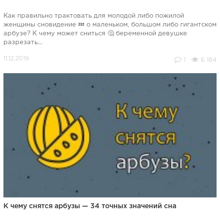
Как правильно трактовать для молодой либо пожилой
женщины сновидение 💤 о маленьком, большом либо гигантском
арбузе? К чему может сниться 🤔 беременной девушке
разрезать...
1
6 184
К чему снятся арбузы — 34 точных значений сна