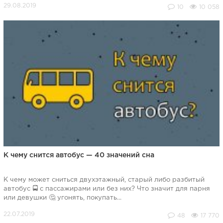
10
10 058
К чему снится автобус — 40 значений сна
К чему может сниться двухэтажный, старый либо разбитый
автобус 🚍 с пассажирами или без них? Что значит для парня
или девушки 🤔 угонять, покупать...
48
17 770