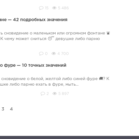
15
5 486
тане — 42 подробных значения
ь сновидение о маленьком или огромном фонтане ⛲
? К чему может сниться 😴 девушке либо парню
0
4 700
 о фуре — 10 точных значений
 сновидение о белой, желтой либо синей фуре 🚚? К
ке либо парню ехать в фуре, мыть...
2
5 897
3
4