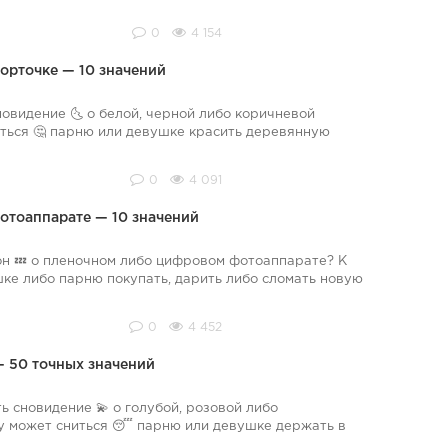
0
4 154
орточке — 10 значений
новидение 🌜 о белой, черной либо коричневой
ться 🤔 парню или девушке красить деревянную
0
4 091
отоаппарате — 10 значений
он 💤 о пленочном либо цифровом фотоаппарате? К
шке либо парню покупать, дарить либо сломать новую
0
4 452
— 50 точных значений
 сновидение 💫 о голубой, розовой либо
у может сниться 😴 парню или девушке держать в