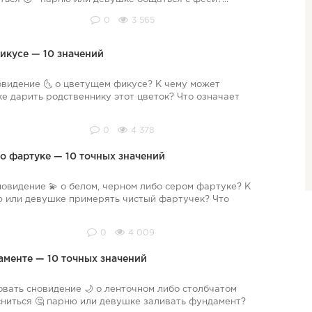
0
3 565
икусе — 10 значений
овидение 🌜 о цветущем фикусе? К чему может
ке дарить родственнику этот цветок? Что означает
0
4 378
 о фартуке — 10 точных значений
новидение 💫 о белом, черном либо сером фартуке? К
ю или девушке примерять чистый фартучек? Что
0
4 009
аменте — 10 точных значений
вать сновидение 🌙 о ленточном либо столбчатом
ниться 🤔 парню или девушке заливать фундамент?