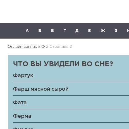
А
Б
В
Г
Д
Е
Ж
З
»
»
Онлайн сонник
Ф
Страница 2
ЧТО ВЫ УВИДЕЛИ ВО СНЕ?
Фартук
Фарш мясной сырой
Фата
Ферма