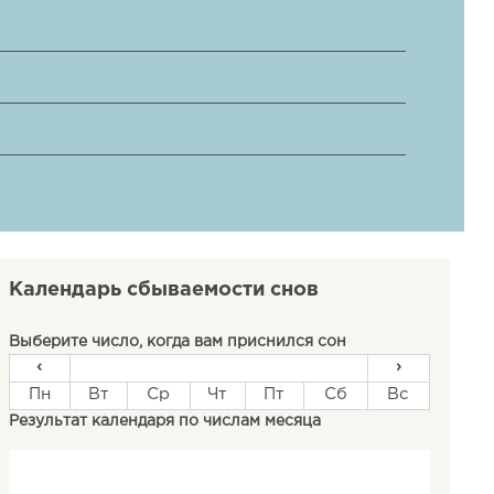
Календарь сбываемости снов
Выберите число, когда вам приснился сон
‹
›
Пн
Вт
Ср
Чт
Пт
Сб
Вс
Результат календаря по числам месяца