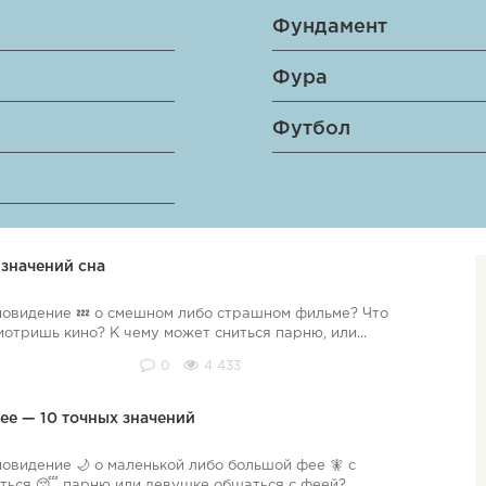
Фундамент
Фура
Футбол
 значений сна
новидение 💤 о смешном либо страшном фильме? Что
смотришь кино? К чему может сниться парню, или...
0
4 433
ее — 10 точных значений
овидение 🌙 о маленькой либо большой фее 🧚 с
ться 😴 парню или девушке общаться с феей?...