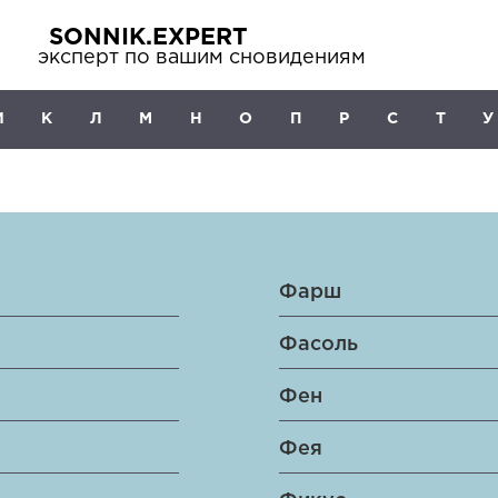
SONNIK.EXPERT
эксперт по вашим сновидениям
И
К
Л
М
Н
О
П
Р
С
Т
У
Фарш
Фасоль
Фен
Фея