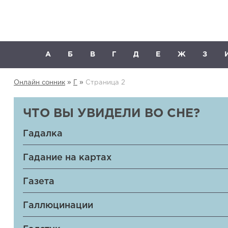
А
Б
В
Г
Д
Е
Ж
З
»
»
Онлайн сонник
Г
Страница 2
ЧТО ВЫ УВИДЕЛИ ВО СНЕ?
Гадалка
Гадание на картах
Газета
Галлюцинации