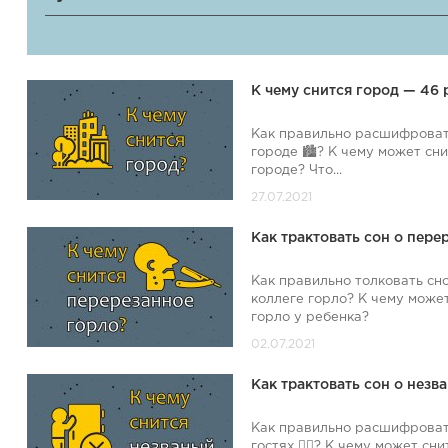
К чему снится город — 46
Как правильно расшифроват
городе 🏙️? К чему может с
городе? Что...
Как трактовать сон о пере
Как правильно толковать сно
коллеге горло? К чему може
горло у ребенка?
Как трактовать сон о незв
Как правильно расшифроват
гостях 🙋‍♀️? К чему может 