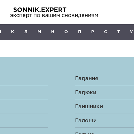
SONNIK.EXPERT
эксперт по вашим сновидениям
И
К
Л
М
Н
О
П
Р
С
Т
У
Гадание
Гадюки
Гаишники
Галоши