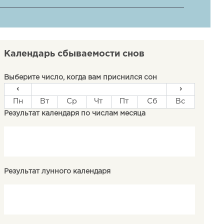
Календарь сбываемости снов
Выберите число, когда вам приснился сон
‹
›
Пн
Вт
Ср
Чт
Пт
Сб
Вс
Результат календаря по числам месяца
Результат лунного календаря