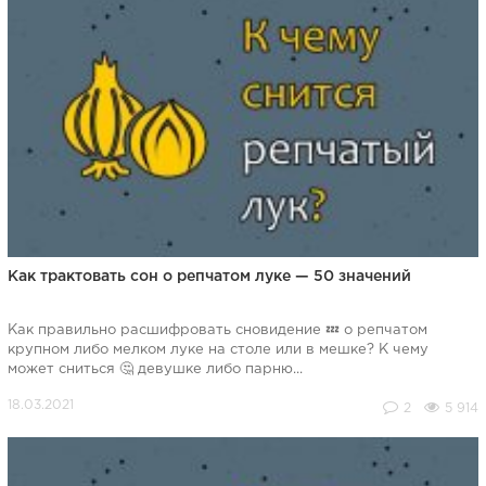
Как трактовать сон о репчатом луке — 50 значений
Как правильно расшифровать сновидение 💤 о репчатом
крупном либо мелком луке на столе или в мешке? К чему
может сниться 🤔 девушке либо парню...
2
5 914