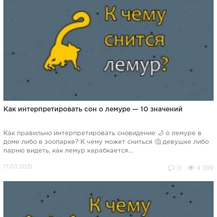
Как интерпретировать сон о лемуре — 10 значений
Как правильно интерпретировать сновидение 🌙 о лемуре в
доме либо в зоопарке? К чему может сниться 🤔 девушке либо
парню видеть, как лемур карабкается...
0
4 399