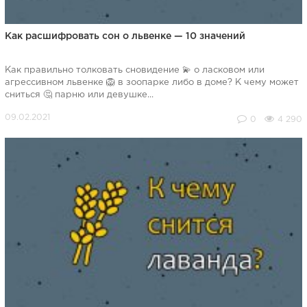
Как расшифровать сон о львенке — 10 значений
Как правильно толковать сновидение 💫 о ласковом или
агрессивном львенке 🦁 в зоопарке либо в доме? К чему может
сниться 🤔 парню или девушке...
0
4 290