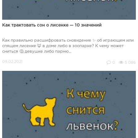
Как трактовать сон о лисенке — 10 значений
Как правильно расшифровать сновидение ✨ об играющем или
спящем лисенке 🦊 в доме либо в зоопарке? К чему может
сниться 🤔 девушке либо парню...
0
5 086