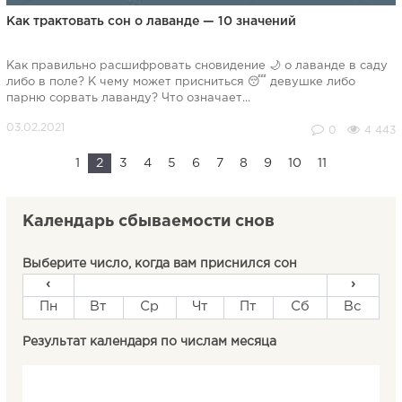
Как трактовать сон о лаванде — 10 значений
Как правильно расшифровать сновидение 🌙 о лаванде в саду
либо в поле? К чему может присниться 😴 девушке либо
парню сорвать лаванду? Что означает...
0
4 443
1
2
3
4
5
6
7
8
9
10
11
Календарь сбываемости снов
Выберите число, когда вам приснился сон
‹
›
Пн
Вт
Ср
Чт
Пт
Сб
Вс
Результат календаря по числам месяца