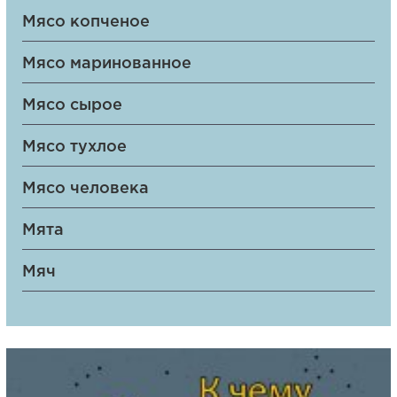
Мясо копченое
Мясо маринованное
Мясо сырое
Мясо тухлое
Мясо человека
Мята
Мяч