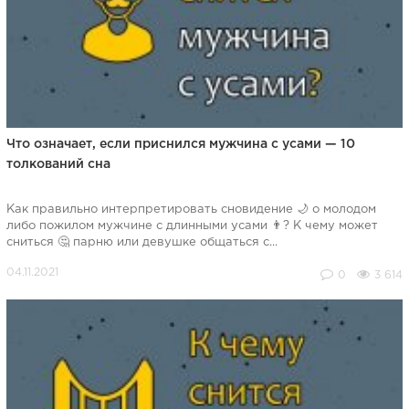
Что означает, если приснился мужчина с усами — 10
толкований сна
Как правильно интерпретировать сновидение 🌙 о молодом
либо пожилом мужчине с длинными усами 👨? К чему может
сниться 🤔 парню или девушке общаться с...
0
3 614