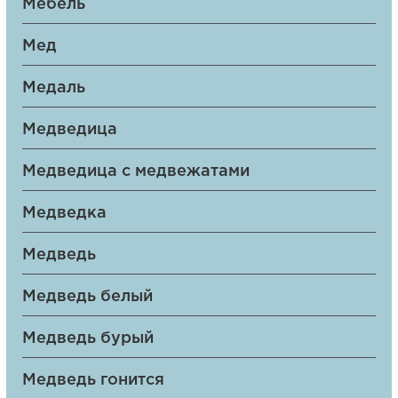
Мебель
Мед
Медаль
Медведица
Медведица с медвежатами
Медведка
Медведь
Медведь белый
Медведь бурый
Медведь гонится