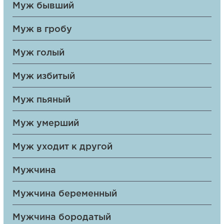
Муж бывший
Муж в гробу
Муж голый
Муж избитый
Муж пьяный
Муж умерший
Муж уходит к другой
Мужчина
Мужчина беременный
Мужчина бородатый