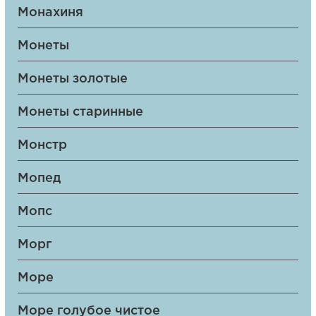
Монахиня
Монеты
Монеты золотые
Монеты старинные
Монстр
Мопед
Мопс
Морг
Море
Море голубое чистое