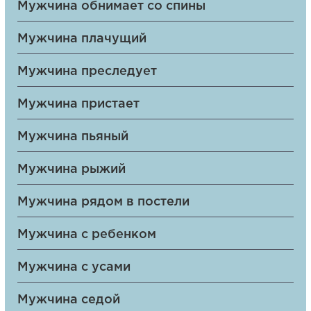
Мужчина обнимает со спины
Мужчина плачущий
Мужчина преследует
Мужчина пристает
Мужчина пьяный
Мужчина рыжий
Мужчина рядом в постели
Мужчина с ребенком
Мужчина с усами
Мужчина седой