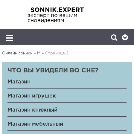
SONNIK.EXPERT
эксперт по вашим
сновидениям
»
»
Онлайн сонник
М
Страница 2
ЧТО ВЫ УВИДЕЛИ ВО СНЕ?
Магазин
Магазин игрушек
Магазин книжный
Магазин мебельный