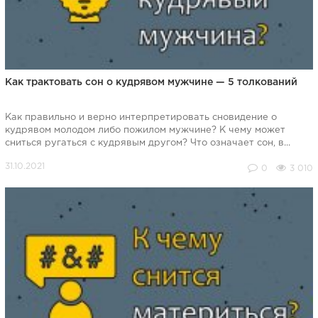
Как трактовать сон о кудрявом мужчине — 5 толкований
Как правильно и верно интерпретировать сновидение о
кудрявом молодом либо пожилом мужчине? К чему может
сниться ругаться с кудрявым другом? Что означает сон, в...
0
3 010