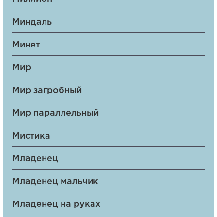
Миндаль
Минет
Мир
Мир загробный
Мир параллельный
Мистика
Младенец
Младенец мальчик
Младенец на руках