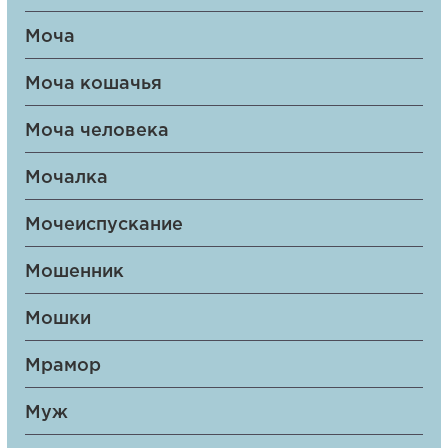
Моча
Моча кошачья
Моча человека
Мочалка
Мочеиспускание
Мошенник
Мошки
Мрамор
Муж