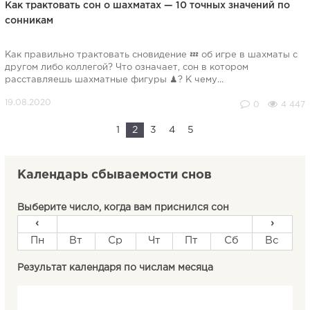
Как трактовать сон о шахматах — 10 точных значений по
сонникам
Как правильно трактовать сновидение 💤 об игре в шахматы с
другом либо коллегой? Что означает, сон в котором
расставляешь шахматные фигуры ♟? К чему...
0
4 447
1
2
3
4
5
Календарь сбываемости снов
Выберите число, когда вам приснился сон
‹
›
Пн
Вт
Ср
Чт
Пт
Сб
Вс
Результат календаря по числам месяца