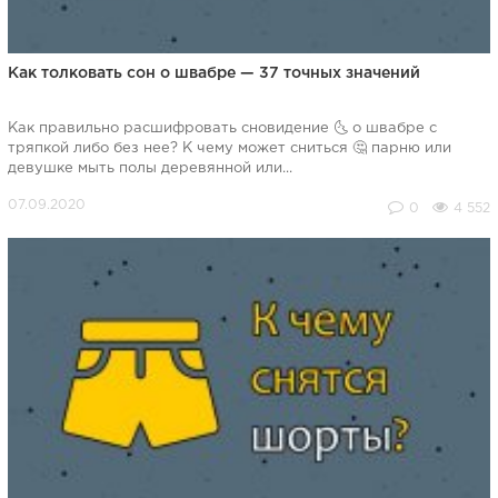
Как толковать сон о швабре — 37 точных значений
Как правильно расшифровать сновидение 🌜 о швабре с
тряпкой либо без нее? К чему может сниться 🤔 парню или
девушке мыть полы деревянной или...
0
4 552