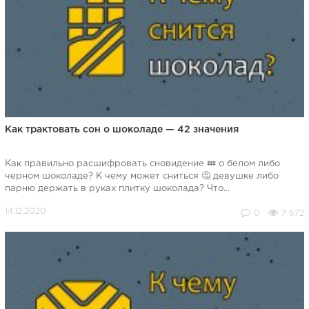
Как трактовать сон о шоколаде — 42 значения
Как правильно расшифровать сновидение 💤 о белом либо
черном шоколаде? К чему может сниться 🤔 девушке либо
парню держать в руках плитку шоколада? Что...
0
7 672