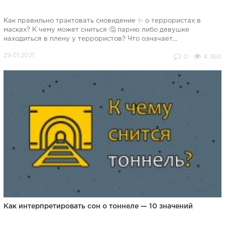
Как правильно трактовать сновидение ✨ о террористах в
масках? К чему может сниться 🤔 парню либо девушке
находиться в плену у террористов? Что означает...
0
4 360
Как интерпретировать сон о тоннеле — 10 значений