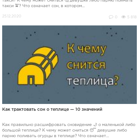
такси? К чему может сниться 🤔 девушке либо парню поймать
такси 🚖? Что означает сон, в котором...
0
5 818
Как трактовать сон о теплице — 10 значений
Как правильно расшифровать сновидение 🌙 о маленькой либо
большой теплице? К чему может сниться 😴 девушке либо
парню поливать огурцы в теплице? Что означает...