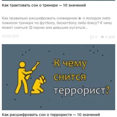
Как трактовать сон о тренере — 10 значений
Как правильно расшифровать сновидение 💫 о молодом либо
пожилом тренере по футболу, баскетболу либо боксу? К чему
может сниться 🤔 парню или девушке ругаться...
0
6 806
Как расшифровать сон о террористе — 10 значений