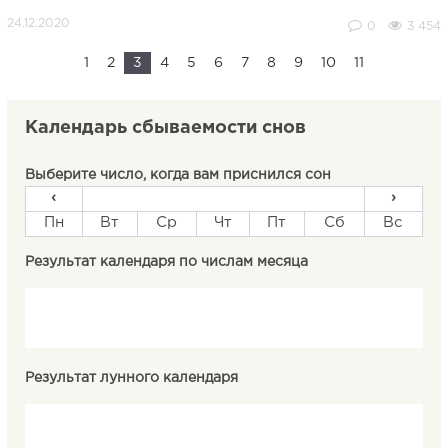
0
3 454
1
2
3
4
5
6
7
8
9
10
11
Календарь сбываемости снов
Выберите число, когда вам приснился сон
‹
›
Пн
Вт
Ср
Чт
Пт
Сб
Вс
Результат календаря по числам месяца
Результат лунного календаря