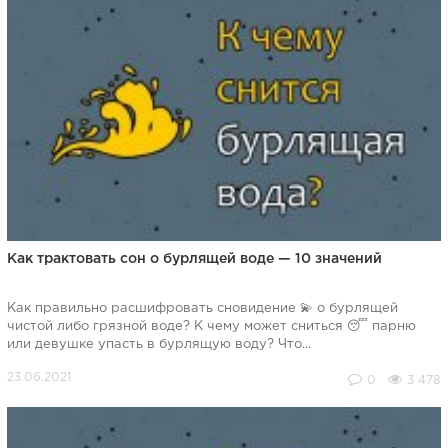
Как трактовать сон о бурлящей воде — 10 значений
Как правильно расшифровать сновидение 💫 о бурлящей
чистой либо грязной воде? К чему может сниться 😴 парню
или девушке упасть в бурлящую воду? Что...
0
3 478