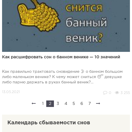
Как расшифровать сон о банном венике — 10 значений
Как правильно трактовать сновидение 🌛 о банном большом
либо маленьком венике? К чему может сниться 😴 девушке
либо парню держать в руках банный веник?...
0
3 255
1
2
3
4
5
6
7
Календарь сбываемости снов