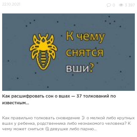
0
3 397
Как расшифровать сон о вшах — 37 толкований по
известным…
Как правильно толковать сновидение 🌛 о мелкой либо крупных
вшах у ребенка, родственника либо незнакомого человека? К
чему может сниться 🤔 девушке либо парню...