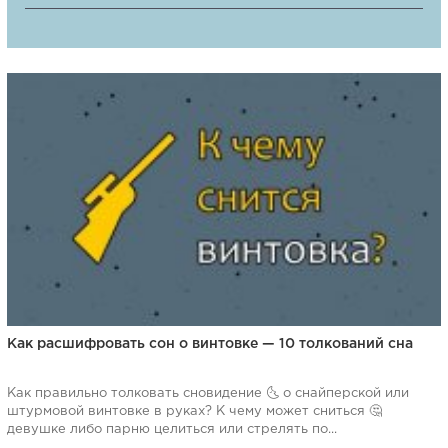
Как расшифровать сон о винтовке — 10 толкований сна
Как правильно толковать сновидение 🌜 о снайперской или
штурмовой винтовке в руках? К чему может сниться 🤔
девушке либо парню целиться или стрелять по...