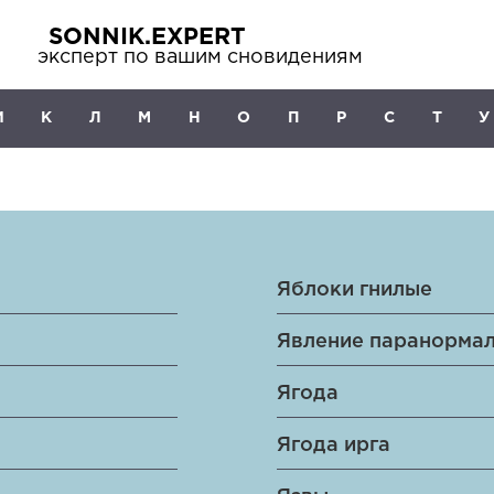
SONNIK.EXPERT
эксперт по вашим сновидениям
И
К
Л
М
Н
О
П
Р
С
Т
У
Яблоки гнилые
Явление паранорма
Ягода
Ягода ирга