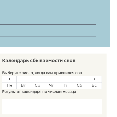
Календарь сбываемости снов
Выберите число, когда вам приснился сон
‹
›
Пн
Вт
Ср
Чт
Пт
Сб
Вс
Результат календаря по числам месяца