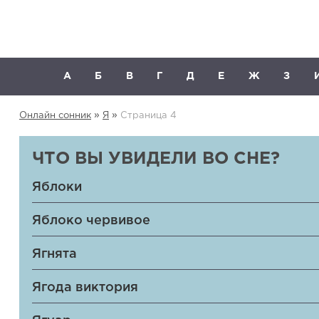
А
Б
В
Г
Д
Е
Ж
З
»
»
Онлайн сонник
Я
Страница 4
ЧТО ВЫ УВИДЕЛИ ВО СНЕ?
Яблоки
Яблоко червивое
Ягнята
Ягода виктория