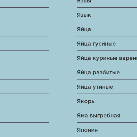
Язвы
Язык
Яйца
Яйца гусиные
Яйца куриные варе
Яйца разбитые
Яйца утиные
Якорь
Яма выгребная
Япония