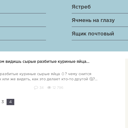
Ястреб
Ячмень на глазу
Ящик почтовый
ором видишь сырые разбитые куриные яйца…
 разбитые куриные сырые яйца 🥚? чему снится
или же видеть, как это делает кто-то другой 🤔?...
34
12 796
3
4