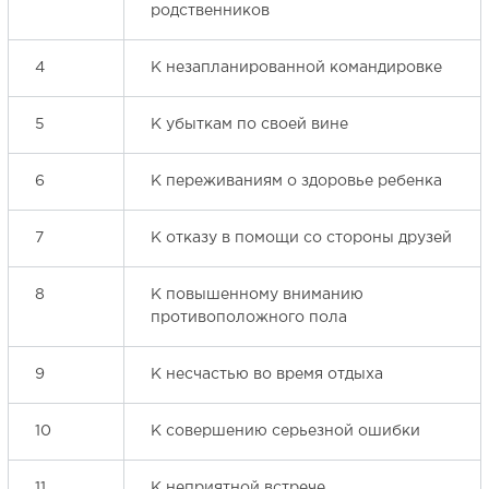
родственников
4
К незапланированной командировке
5
К убыткам по своей вине
6
К переживаниям о здоровье ребенка
7
К отказу в помощи со стороны друзей
8
К повышенному вниманию
противоположного пола
9
К несчастью во время отдыха
10
К совершению серьезной ошибки
11
К неприятной встрече