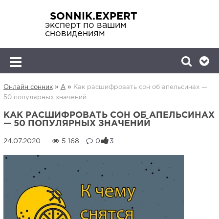
SONNIK.EXPERT
эксперт по вашим
сновидениям
»
»
Онлайн сонник
А
Как расшифровать сон об апельсинах —
50 популярных значений
КАК РАСШИФРОВАТЬ СОН ОБ АПЕЛЬСИНАХ
— 50 ПОПУЛЯРНЫХ ЗНАЧЕНИЙ
5 168
0
3