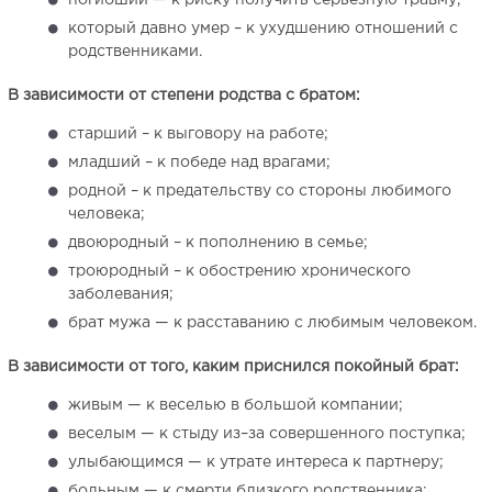
погибший — к риску получить серьезную травму;
который давно умер – к ухудшению отношений с
родственниками.
В зависимости от степени родства с братом:
старший – к выговору на работе;
младший – к победе над врагами;
родной – к предательству со стороны любимого
человека;
двоюродный – к пополнению в семье;
троюродный – к обострению хронического
заболевания;
брат мужа — к расставанию с любимым человеком.
В зависимости от того, каким приснился покойный брат:
живым — к веселью в большой компании;
веселым — к стыду из–за совершенного поступка;
улыбающимся — к утрате интереса к партнеру;
больным — к смерти близкого родственника;