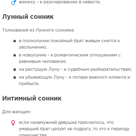
жениху – к разочарованию в невесте.
Лунный сонник
Толкования из Лунного сонника:
в полнолуние покойный брат живым снится к
увольнению;
в новолуние – к романтическим отношениям с
ревнивым человеком;
на растущую Луну – к судебным разбирательствам;
на убывающую Луну – к потере важного клиента и
прибыли.
Интимный сонник
Для женщин:
если незамужней девушке приснилось, что
умерший брат целует ее подругу, то это к периоду
одиночества;