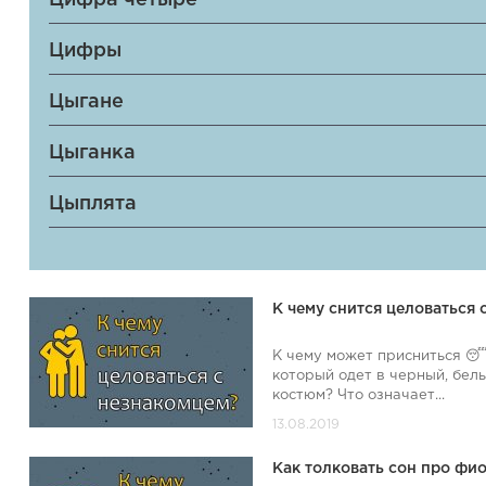
Цифра четыре
Цифры
Цыгане
Цыганка
Цыплята
К чему снится целоваться
К чему может присниться 😴
который одет в черный, бел
костюм? Что означает...
Как толковать сон про фи