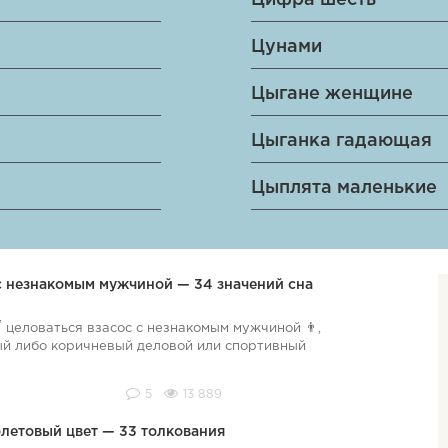
Цифра шесть
Цунами
Цыгане женщине
Цыганка гадающая
Цыплята маленькие
 с незнакомым мужчиной — 34 значений сна
 целоваться взасос с незнакомым мужчиной 👨,
ый либо коричневый деловой или спортивный
5
13 889
олетовый цвет — 33 толкования