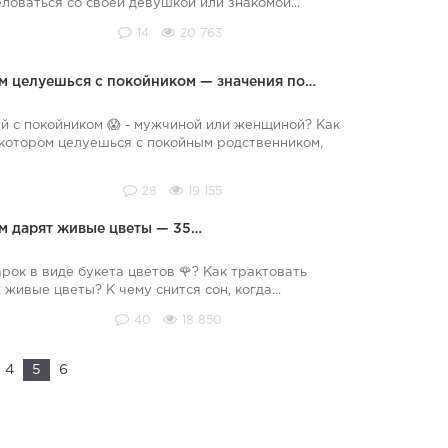
ловаться со своей девушкой или знакомой...
14
20 763
ром целуешься с покойником — значения по…
уй с покойником 😱 - мужчиной или женщиной? Как
в котором целуешься с покойным родственником,
28
19 155
ом дарят живые цветы — 35…
арок в виде букета цветов 🌹? Как трактовать
живые цветы? К чему снится сон, когда...
40
18 850
4
5
6