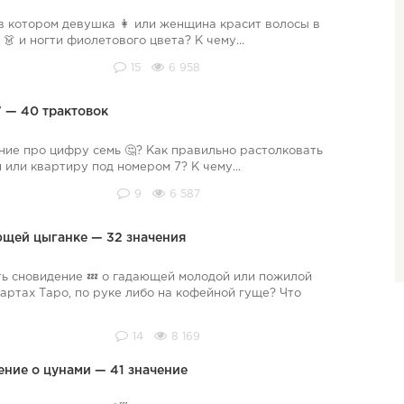
 в котором девушка 👩 или женщина красит волосы в
👗 и ногти фиолетового цвета? К чему...
15
6 958
7 — 40 трактовок
ние про цифру семь 🤔? Как правильно растолковать
 или квартиру под номером 7? К чему...
9
6 587
ающей цыганке — 32 значения
ь сновидение 💤 о гадающей молодой или пожилой
картах Таро, по руке либо на кофейной гуще? Что
14
8 169
ние о цунами — 41 значение