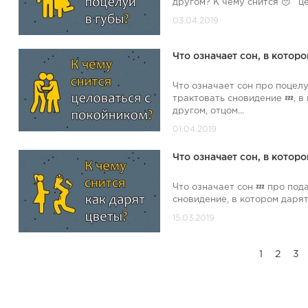
другом? К чему снится 😴 це
Что означает сон, в кото
Что означает сон про поцел
трактовать сновидение 💤, 
другом, отцом...
Что означает сон, в котор
Что означает сон 💤 про под
сновидение, в котором дарят 
1
2
3