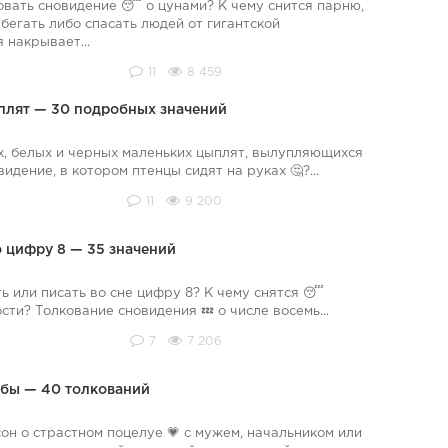
вать сновидение 😴 о цунами? К чему снится парню,
бегать либо спасать людей от гигантской
 накрывает...
11
8 459
ыплят — 30 подробных значений
х, белых и черных маленьких цыплят, вылупляющихся
видение, в котором птенцы сидят на руках 🤔?...
11
9 200
 цифру 8 — 35 значений
ь или писать во сне цифру 8? К чему снятся 😴
сти? Толкование сновидения 💤 о числе восемь...
7
7 206
губы — 40 толкований
он о страстном поцелуе 💗 с мужем, начальником или