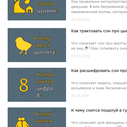
Как правильно интерпретиро
девушке 👩или беременной у
океанической волны, которая
Как трактовать сон про ц
Что означает сон про желты
из яиц 🐣? Как толковать сно
Как расшифровать сон про
Что означает видеть, слышат
восьмерка и знак бесконечно
К чему снится поцелуй в 
Что означает для женщины с