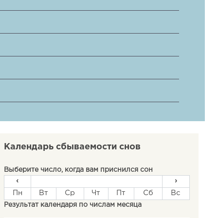
Календарь сбываемости снов
Выберите число, когда вам приснился сон
‹
›
Пн
Вт
Ср
Чт
Пт
Сб
Вс
Результат календаря по числам месяца