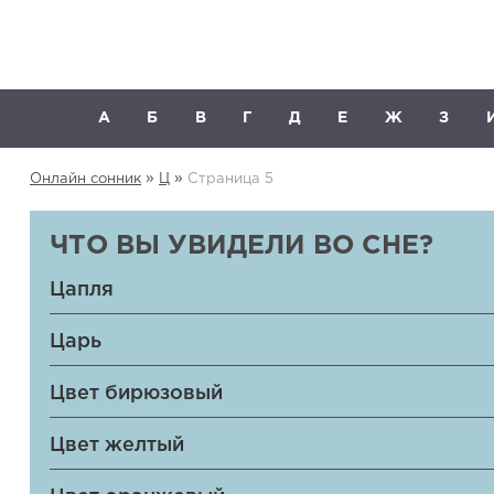
А
Б
В
Г
Д
Е
Ж
З
»
»
Онлайн сонник
Ц
Страница 5
ЧТО ВЫ УВИДЕЛИ ВО СНЕ?
Цапля
Царь
Цвет бирюзовый
Цвет желтый