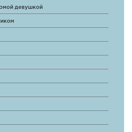
комой девушкой
ником