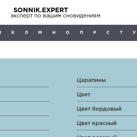
SONNIK.EXPERT
эксперт по вашим сновидениям
И
К
Л
М
Н
О
П
Р
С
Т
У
Царапины
Цвет
Цвет бордовый
Цвет красный