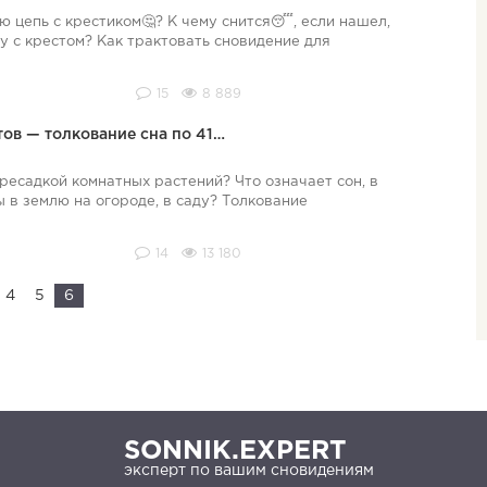
ю цепь с крестиком🤔? К чему снится😴, если нашел,
у с крестом? Как трактовать сновидение для
15
8 889
тов — толкование сна по 41…
ресадкой комнатных растений? Что означает сон, в
 в землю на огороде, в саду? Толкование
14
13 180
4
5
6
SONNIK.EXPERT
эксперт по вашим сновидениям