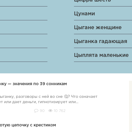
Цифра шесть
Цунами
Цыгане женщине
Цыганка гадающая
Цыплята маленькие
нку — значения по 39 сонникам
ыганку, разговоры с ней во сне 🤔? Что означает
ет или дает деньги, гипнотизирует или...
90
10 762
лотую цепочку с крестиком