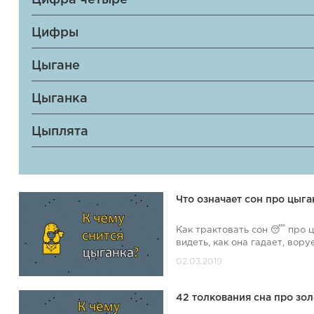
Цифра четыре
Цифры
Цыгане
Цыганка
Цыплята
Что означает сон про цыга
Как трактовать сон 😴 про ц
видеть, как она гадает, вору
42 толкования сна про зо