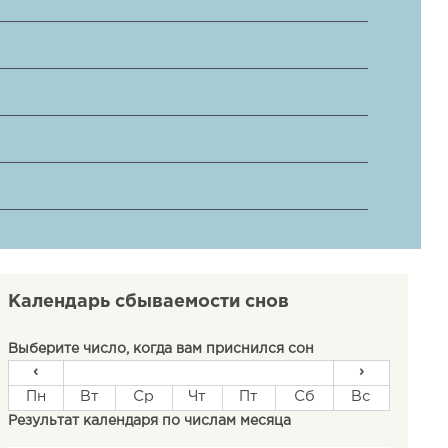
Календарь сбываемости снов
Выберите число, когда вам приснился сон
‹
›
Пн
Вт
Ср
Чт
Пт
Сб
Вс
Результат календаря по числам месяца