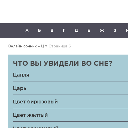
А
Б
В
Г
Д
Е
Ж
З
»
»
Онлайн сонник
Ц
Страница 6
ЧТО ВЫ УВИДЕЛИ ВО СНЕ?
Цапля
Царь
Цвет бирюзовый
Цвет желтый