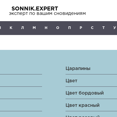
SONNIK.EXPERT
эксперт по вашим сновидениям
И
К
Л
М
Н
О
П
Р
С
Т
У
Царапины
Цвет
Цвет бордовый
Цвет красный