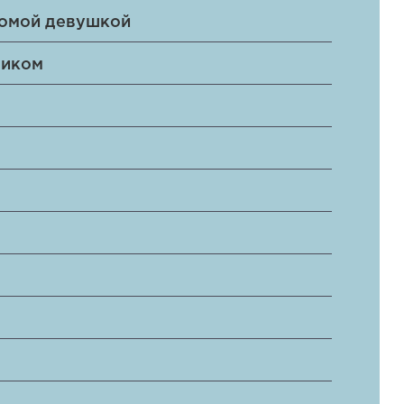
комой девушкой
ником