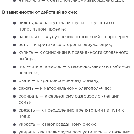
на могиле — к благополучному завершению дел.
В зависимости от действий во сне:
видеть, как растут гладиолусы — к участию в
прибыльном проекте;
дарить их — к улучшению отношений с партнером;
есть — к критике со стороны окружающих;
купить — к сомнениям в правильности сделанного
выбора;
получить в подарок — к разочарованию в любимом
человеке;
рвать — к кратковременному роману;
сажать — к материальному благополучию;
собирать — к серьезному разговору с членами
семьи;
срезать — к преодолению препятствий на пути к
цели;
украсть — к неоправданному риску;
увидеть, как гладиолусы распустились — к везению.