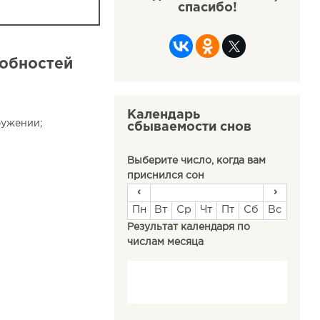
спасибо!
робностей
Календарь
ружении;
сбываемости снов
Выберите число, когда вам
приснился сон
‹
›
Пн
Вт
Ср
Чт
Пт
Сб
Вс
Результат календаря по
числам месяца