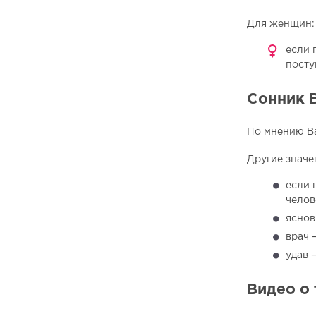
Для женщин:
если 
посту
Сонник 
По мнению Ва
Другие значе
если 
челов
яснов
врач 
удав 
Видео о 