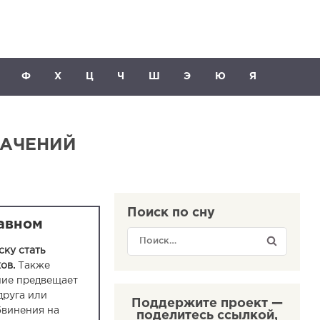
Ф
Х
Ц
Ч
Ш
Э
Ю
Я
НАЧЕНИЙ
Поиск по сну
лавном
ску стать
ов.
Также
ние предвещает
друга или
Поддержите проект —
бвинения на
поделитесь ссылкой,