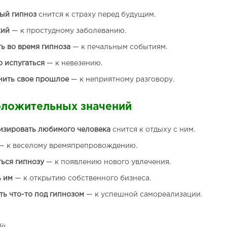
ый гипноз
снится к страху перед будущим.
кий
— к простудному заболеванию.
ь во время гипноза
— к печальным событиям.
 испугаться
— к невезению.
нить свое прошлое
— к неприятному разговору.
оложительных значений
изировать любимого человека
снится к отдыху с ним.
 к веселому времяпрепровождению.
ься гипнозу
— к появлению нового увлечения.
 им
— к открытию собственного бизнеса.
ь что-то под гипнозом
— к успешной самореализации.