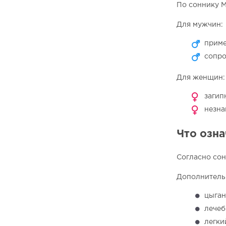
По соннику М
Для мужчин:
приме
сопро
Для женщин:
загип
незна
Что озна
Согласно сон
Дополнитель
цыган
лечеб
легки