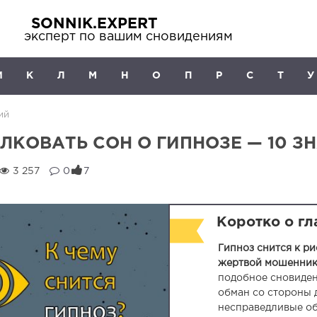
SONNIK.EXPERT
эксперт по вашим сновидениям
И
К
Л
М
Н
О
П
Р
С
Т
У
ий
ЛКОВАТЬ СОН О ГИПНОЗЕ — 10 З
3 257
0
7
Коротко о г
Гипноз снится к ри
жертвой мошенник
подобное сновиде
обман со стороны 
несправедливые о