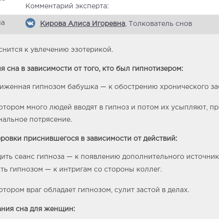
Комментарий эксперта:
Кирова Алиса Игоревна
, Толкователь снов
снится к увлечению эзотерикой.
я сна в зависимости от того, кто был гипнотизером:
иженная гипнозом бабушка — к обострению хронического за
котором много людей вводят в гипноз и потом их усыпляют, п
альное потрясение.
овки приснившегося в зависимости от действий:
ить сеанс гипноза — к появлению дополнительного источник
ть гипнозом — к интригам со стороны коллег.
котором враг обладает гипнозом, сулит застой в делах.
ния сна для женщин: