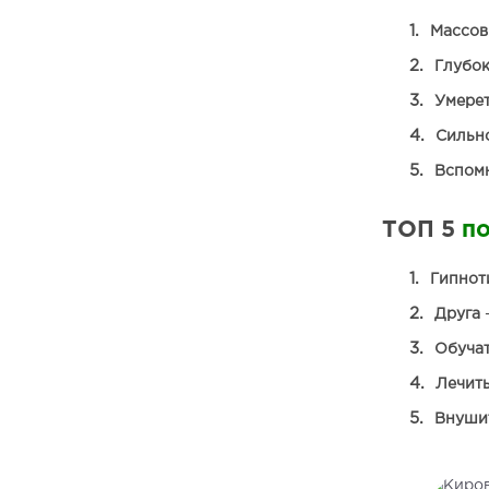
Массов
Глубо
Умерет
Сильно
Вспом
ТОП 5
п
Гипнот
Друга
—
Обучат
Лечить
Внушит