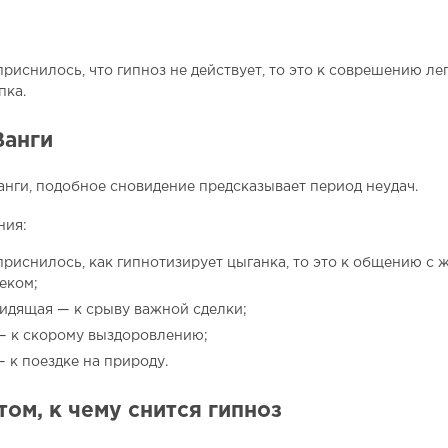
приснилось, что гипноз не действует, то это к соврешению л
пка.
Ванги
нги, подобное сновидение предсказывает период неудач.
ния:
приснилось, как гипнотизирует цыганка, то это к общению с 
еком;
идящая — к срыву важной сделки;
— к скорому выздоровлению;
— к поездке на природу.
том, к чему снится гипноз