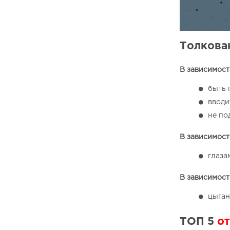
Толкован
В зависимости
быть 
вводи
не по
В зависимости
глаза
В зависимости
цыган
ТОП 5
от