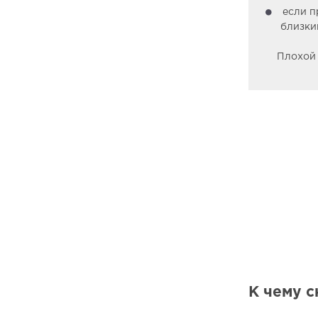
если п
близки
Плохой 
К чему с