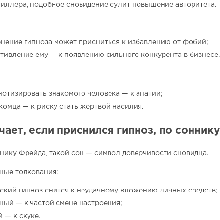
иллера, подобное сновидение сулит повышение авторитета.
нение гипноза может присниться к избавлению от фобий;
тивление ему — к появлению сильного конкурента в бизнесе.
нотизировать знакомого человека — к апатии;
комца — к риску стать жертвой насилия.
чает, если приснился гипноз, по сонник
нику Фрейда, такой сон — символ доверчивости сновидца.
ные толкования:
ский гипноз снится к неудачному вложению личных средств;
ный — к частой смене настроения;
й — к скуке.