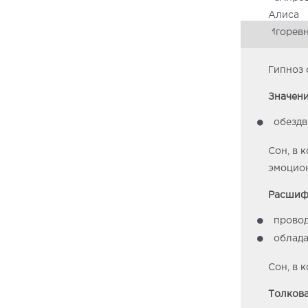
Гипноз 
Значени
обездв
Сон, в 
эмоцион
Расшифр
провод
облада
Сон, в 
Толкова