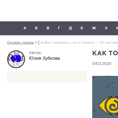
А
Б
В
Г
Д
Е
Ж
З
»
»
Онлайн сонник
Г
Как толковать сон о гипнозе — 10 значен
КАК ТО
Автор:
Юлия Зубкова