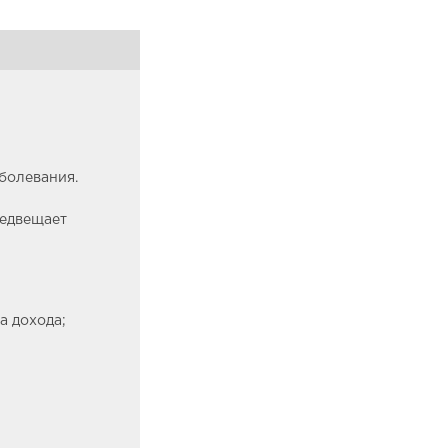
болевания.
редвещает
а дохода;