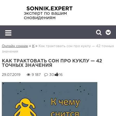
SONNIK.EXPERT
эксперт по вашим
сновидениям
»
»
Онлайн сонник
К
Как трактовать сон про куклу — 42 точных
значения
КАК ТРАКТОВАТЬ СОН ПРО КУКЛУ — 42
ТОЧНЫХ ЗНАЧЕНИЯ
9 187
30
16