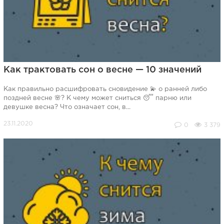
Как трактовать сон о весне — 10 значений
Как правильно расшифровать сновидение 💫 о ранней либо
поздней весне 🌸? К чему может сниться 😴 парню или
девушке весна? Что означает сон, в...
0
3 379