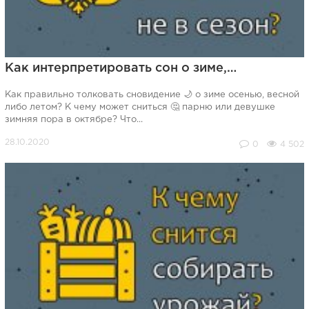
Как интерпретировать сон о зиме,…
Как правильно толковать сновидение 🌙 о зиме осенью, весной
либо летом? К чему может сниться 🤔 парню или девушке
зимняя пора в октябре? Что...
0
4 502