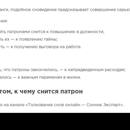
нги, подобное сновидение предсказывает совершение серье
ния:
ять патронами снится к повышению в должности;
ть их — к появлению тайны;
ть — к получению выговора на работе.
ь, что патроны закончились, — к непредвиденным расходам;
ались — к важным переменам в жизни.
том, к чему снится патрон
 на канале «Толкование снов онлайн — Сонник Эксперт».