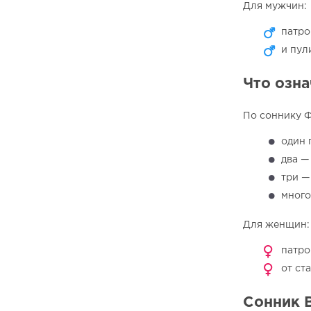
Для мужчин:
патро
и пул
Что озна
По соннику Ф
один 
два —
три —
много
Для женщин:
патро
от ст
Сонник 