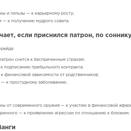
ны и гильзы — к карьерному росту;
и — к получению мудрого совета.
чает, если приснился патрон, по сонник
рейда:
патрон снится к беспричинным страхам;
 к подписанию прибыльного контракта;
 к финансовой зависимости от родственников;
 — к простудному заболеванию.
ны от современного оружия — к участию в финансовой афере
аринного — к проявлению агрессии по отношению к близким.
Ванги