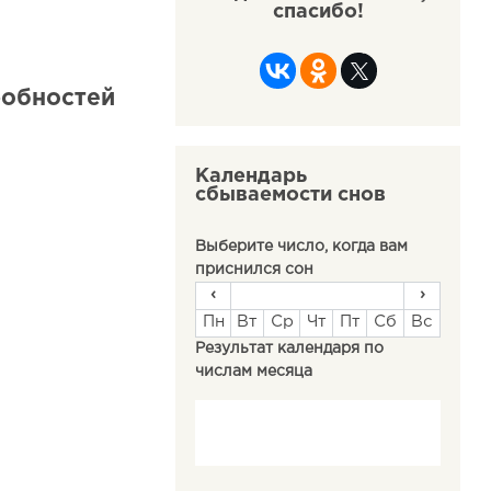
спасибо!
робностей
Календарь
сбываемости снов
Выберите число, когда вам
приснился сон
‹
›
Пн
Вт
Ср
Чт
Пт
Сб
Вс
Результат календаря по
числам месяца