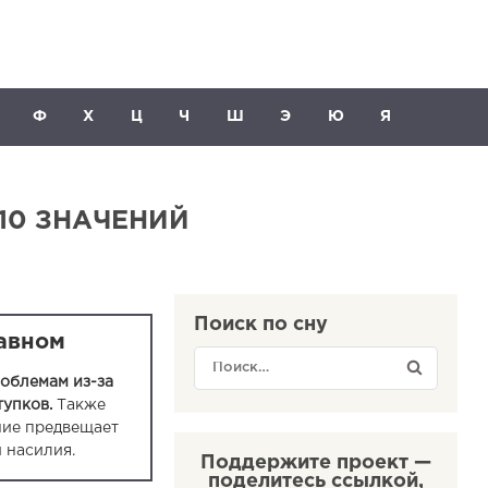
Ф
Х
Ц
Ч
Ш
Э
Ю
Я
10 ЗНАЧЕНИЙ
Поиск по сну
лавном
роблемам из-за
упков.
Также
ние предвещает
 насилия.
Поддержите проект —
поделитесь ссылкой,