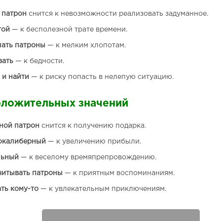
 патрон
снится к невозможности реализовать задуманное.
той
— к бесполезной трате времени.
ать патроны
— к мелким хлопотам.
вать
— к бедности.
 и найти
— к риску попасть в нелепую ситуацию.
оложительных значений
ной патрон
снится к получению подарка.
окалиберный
— к увеличению прибыли.
льный
— к веселому времяпрепровождению.
читывать патроны
— к приятным воспоминаниям.
ть кому-то
— к увлекательным приключениям.