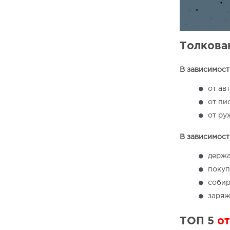
Толкован
В зависимости
от ав
от пи
от ру
В зависимости
держа
покуп
собир
заряж
ТОП 5
от