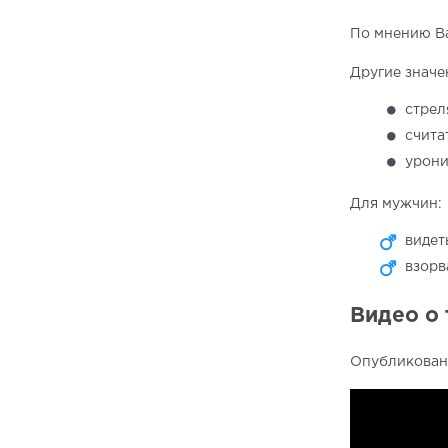
По мнению Ва
Другие значе
стрел
счита
урони
Для мужчин:
видет
взорв
Видео о 
Опубликовано