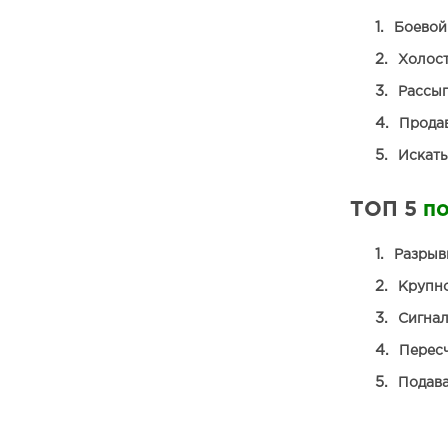
Боевой
Холос
Рассып
Прода
Искать
ТОП 5
п
Разрыв
Крупн
Сигна
Перес
Подава