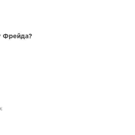
у Фрейда?
;