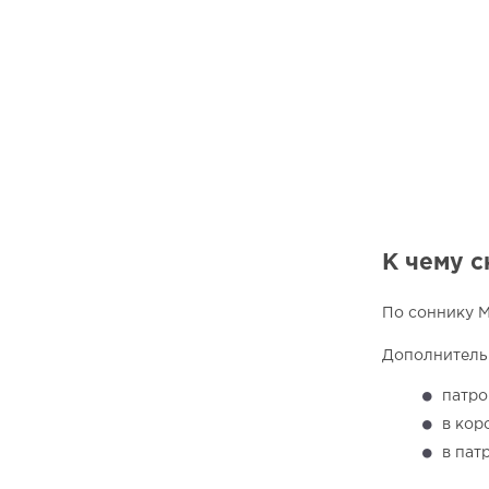
К чему с
По соннику М
Дополнитель
патро
в кор
в пат