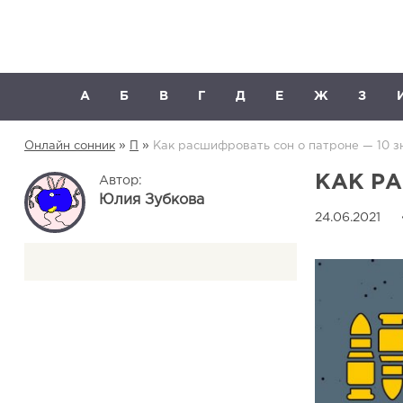
А
Б
В
Г
Д
Е
Ж
З
»
»
Онлайн сонник
П
Как расшифровать сон о патроне — 10 з
КАК РА
Автор:
Юлия Зубкова