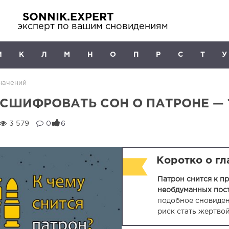
SONNIK.EXPERT
эксперт по вашим сновидениям
И
К
Л
М
Н
О
П
Р
С
Т
У
начений
СШИФРОВАТЬ СОН О ПАТРОНЕ — 
3 579
0
6
Коротко о г
Патрон снится к п
необдуманных пост
подобное сновиде
риск стать жертвой