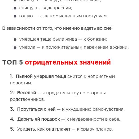
бывшую — к неудаче в важном деле;
спящую — к депрессии;
голую — к легкомысленным поступкам.
В зависимости от того, что именно видеть во сне:
умершая теща была жива — к болезни;
умерла — к положительным переменам в жизни.
ТОП 5
отрицательных значений
Пьяной умершая теща
снится к неприятным
новостям.
Веселой
— к предательству со стороны
родственников.
Поругаться с ней
— к ухудшению самочувствия.
Дарить ей подарок
— к неуверенности в себе.
Увидеть, как
она плачет
— к срыву планов.