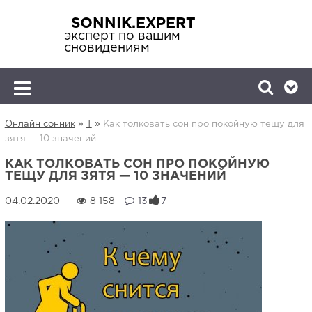
SONNIK.EXPERT
эксперт по вашим
сновидениям
»
»
Онлайн сонник
Т
Как толковать сон про покойную тещу для
зятя — 10 значений
КАК ТОЛКОВАТЬ СОН ПРО ПОКОЙНУЮ
ТЕЩУ ДЛЯ ЗЯТЯ — 10 ЗНАЧЕНИЙ
8 158
13
7