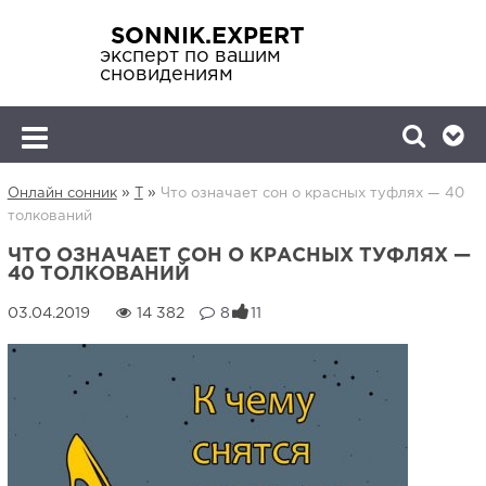
SONNIK.EXPERT
эксперт по вашим
сновидениям
»
»
Онлайн сонник
Т
Что означает сон о красных туфлях — 40
толкований
ЧТО ОЗНАЧАЕТ СОН О КРАСНЫХ ТУФЛЯХ —
40 ТОЛКОВАНИЙ
14 382
8
11