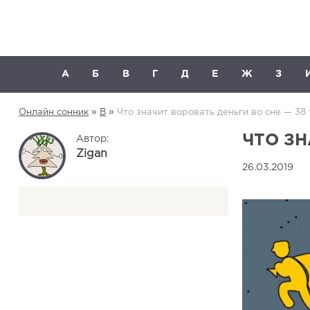
А
Б
В
Г
Д
Е
Ж
З
»
»
Онлайн сонник
В
Что значит воровать деньги во сне — 38
ЧТО ЗН
Автор:
Zigan