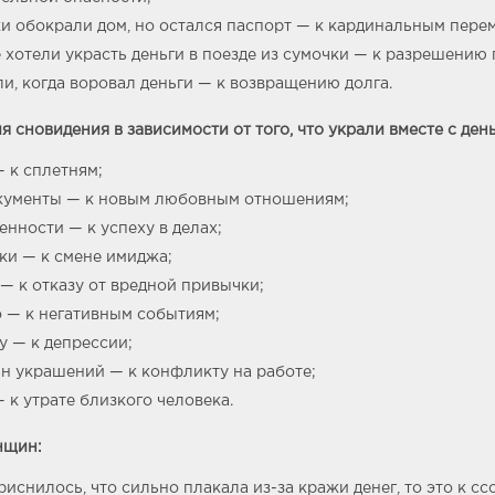
и обокрали дом, но остался паспорт — к кардинальным пере
 хотели украсть деньги в поезде из сумочки — к разрешению
и, когда воровал деньги — к возвращению долга.
я сновидения в зависимости от того, что украли вместе с ден
 к сплетням;
кументы — к новым любовным отношениям;
енности — к успеху в делах;
ки — к смене имиджа;
— к отказу от вредной привычки;
 — к негативным событиям;
 — к депрессии;
н украшений — к конфликту на работе;
 к утрате близкого человека.
нщин:
риснилось, что сильно плакала из-за кражи денег, то это к сс