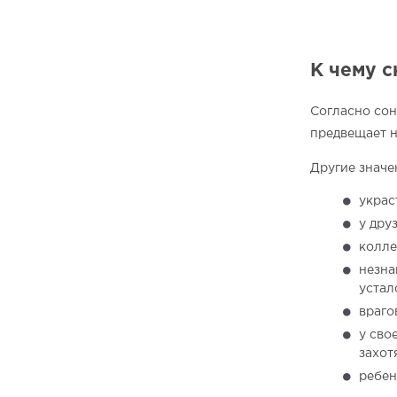
К чему с
Согласно сон
предвещает н
Другие значе
украс
у дру
колле
незна
устал
враго
у сво
захот
ребен