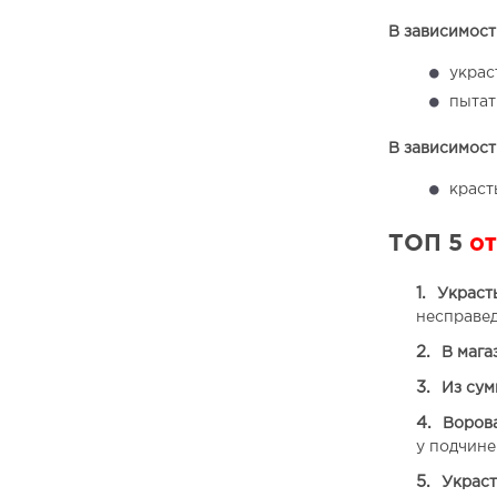
В зависимост
украс
пытат
В зависимости
краст
ТОП 5
от
Украст
несправед
В мага
Из сум
Ворова
у подчине
Украст