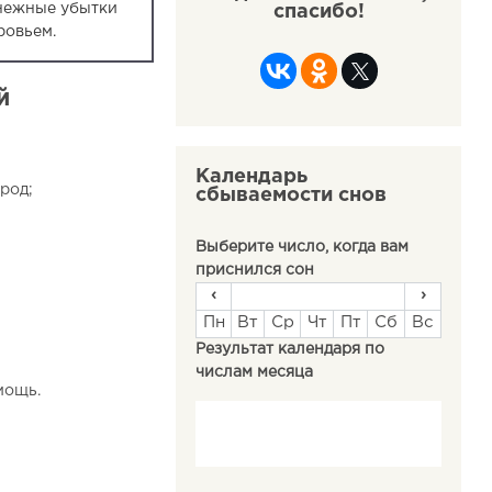
нежные убытки
спасибо!
ровьем.
й
Календарь
род;
сбываемости снов
Выберите число, когда вам
приснился сон
‹
›
Пн
Вт
Ср
Чт
Пт
Сб
Вс
Результат календаря по
числам месяца
мощь.