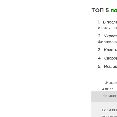
ТОП 5
п
В посл
и получе
Украст
финансов
Красть
Своров
Мешок 
Если вы
пережив