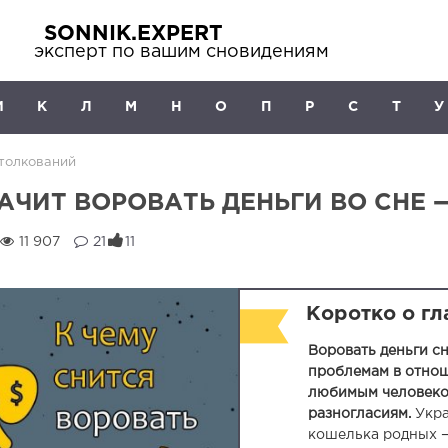
SONNIK.EXPERT
эксперт по вашим сновидениям
И
К
Л
М
Н
О
П
Р
С
Т
У
 толкований
АЧИТ ВОРОВАТЬ ДЕНЬГИ ВО СНЕ 
11 907
21
11
Коротко о г
Воровать деньги сн
проблемам в отно
любимым человеко
разногласиям.
Укра
кошелька родных —