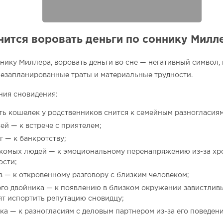
нится воровать деньги по соннику Милл
нику Миллера, воровать деньги во сне — негативный символ,
езапланированные траты и материальные трудности.
ния сновидения:
ть кошелек у родственников снится к семейным разногласиям
зей — к встрече с приятелем;
г — к банкротству;
комых людей — к эмоциональному перенапряжению из-за хр
ости;
в — к откровенному разговору с близким человеком;
его двойника — к появлению в близком окружении завистлив
ят испортить репутацию сновидцу;
ка — к разногласиям с деловым партнером из-за его поведени