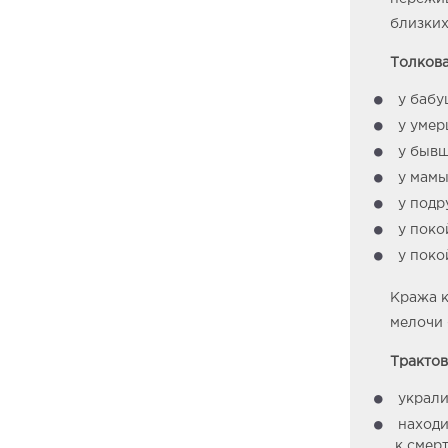
близких
Толкова
у бабу
у умер
у бывш
у мамы
у подр
у поко
у поко
Кража к
мелочи 
Трактов
украли
находи
к смер