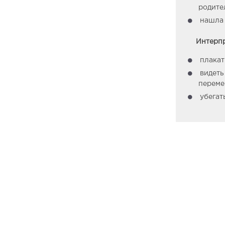
родите
нашла 
Интерпр
плакат
видеть
переме
убегат