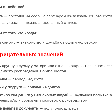
и от действий:
ть — постоянные ссоры с партнером из-за взаимной ревности
ься украсть — незапланированный отпуск.
 от того, кто крадет:
ь самому — знакомство и дружба с подлым человеком.
рицательных значений
ь крупную сумму у матери или отца
— конфликт с членами сем
ливого распределения обязанностей.
зине
— период бедности.
ки у подруги
— появление долгов.
ть во сне деньги у незнакомых людей
— неудачная попытка з
нных и/или серьезный разговор с руководством.
ь деньги и документы
— получение штрафа