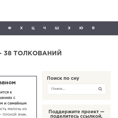
Ф
Х
Ц
Ч
Ш
Э
Ю
Я
— 38 ТОЛКОВАНИЙ
Поиск по сну
лавном
ится к
шениях с
м и семейным
сть мелочь из
Поддержите проект —
 плохой знак,
поделитесь ссылкой,