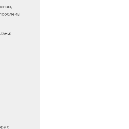
менам;
 проблемы;
ьгами:
оре с