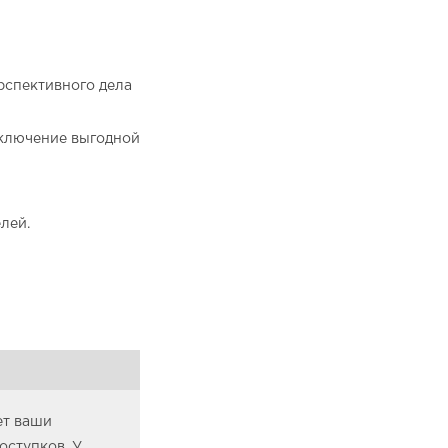
рспективного дела
ключение выгодной
лей.
ет ваши
оступков. У