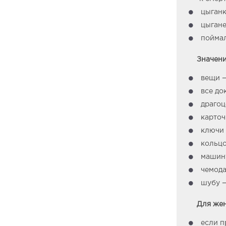
цыганк
цыгане
поймал
Значени
вещи —
все до
драгоц
карточ
ключи 
кольцо
машину
чемода
шубу —
Для же
если п