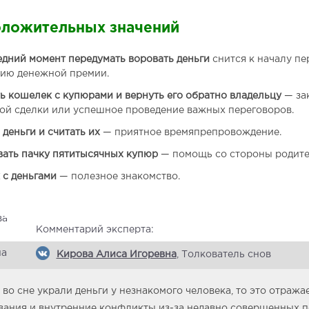
оложительных значений
едний момент передумать воровать деньги
снится к началу пе
нию денежной премии.
ь кошелек с купюрами и вернуть его
обратно владельцу
— за
ой сделки или успешное проведение важных переговоров.
 деньги и считать их
— приятное времяпрепровождение.
ать пачку пятитысячных купюр
— помощь со стороны родите
с деньгами
— полезное знакомство.
Комментарий эксперта:
Кирова Алиса Игоревна
, Толкователь снов
 во сне украли деньги у незнакомого человека, то это отража
ания и внутренние конфликты из-за недавно совершенных п