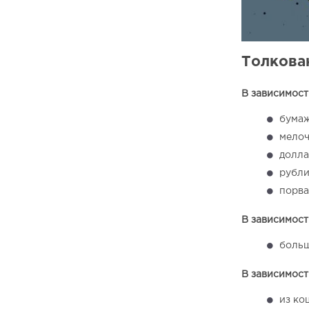
Толкован
В зависимости
бумаж
мелоч
долла
рубли
порва
В зависимости
больш
В зависимости
из ко