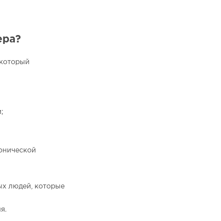
ера?
 который
;
онической
ых людей, которые
я.