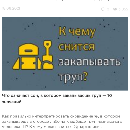
0
3 855
Что означает сон, в котором закапываешь труп — 10
значений
Как правильно интерпретировать сновидение 💫, в котором
закапываешь в огороде либо на кладбище труп незнакомого
человека 🧟‍♀️? К чему может сниться 🤔 парню или...