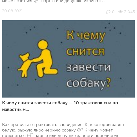
может сниться 😴 парню или девушке избивать...
0
3 045
К чему снится завести собаку — 10 трактовок сна по
известным…
Как правильно трактовать сновидение 🌛, в котором завел
белую, рыжую либо черную собаку 🐶? К чему может
присниться 😴 парню или девушке завести породистую...