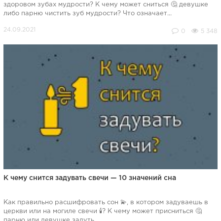
здоровом зубах мудрости? К чему может сниться 🤔 девушке
либо парню чистить зуб мудрости? Что означает...
0
5 348
К чему снится задувать свечи — 10 значений сна
Как правильно расшифровать сон 💫, в котором задуваешь в
церкви или на могиле свечи 🕯️? К чему может присниться 🤔
парню или девушке задуть...