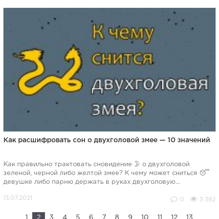
Как расшифровать сон о двухголовой змее — 10 значений
Как правильно трактовать сновидение 🌛 о двухголовой
зеленой, черной либо желтой змее? К чему может сниться 😴
девушке либо парню держать в руках двухголовую...
0
3 392
1
2
3
4
5
6
7
8
9
10
11
12
13