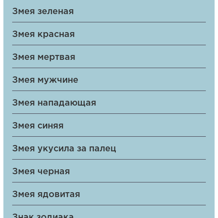
Змея зеленая
Змея красная
Змея мертвая
Змея мужчине
Змея нападающая
Змея синяя
Змея укусила за палец
Змея черная
Змея ядовитая
Знак зодиака