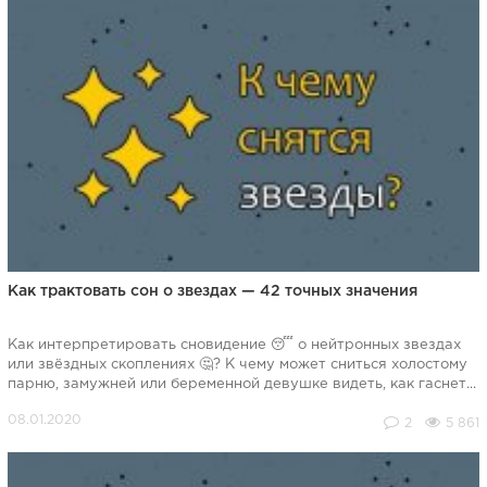
Как трактовать сон о звездах — 42 точных значения
Как интерпретировать сновидение 😴 о нейтронных звездах
или звёздных скоплениях 🤔? К чему может сниться холостому
парню, замужней или беременной девушке видеть, как гаснет...
2
5 861