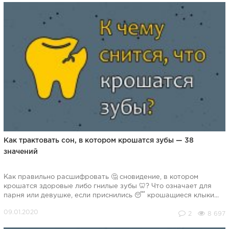
Как трактовать сон, в котором крошатся зубы — 38
значений
Как правильно расшифровать 🤔 сновидение, в котором
крошатся здоровые либо гнилые зубы 🦷? Что означает для
парня или девушке, если приснились 😴 крошащиеся клыки...
2
8 697