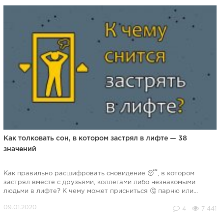
Как толковать сон, в котором застрял в лифте — 38
значений
Как правильно расшифровать сновидение 😴, в котором
застрял вместе с друзьями, коллегами либо незнакомыми
людьми в лифте? К чему может присниться 🤔 парню или...
4
7 441