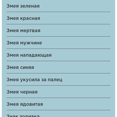
Змея зеленая
Змея красная
Змея мертвая
Змея мужчине
Змея нападающая
Змея синяя
Змея укусила за палец
Змея черная
Змея ядовитая
Знак зодиака