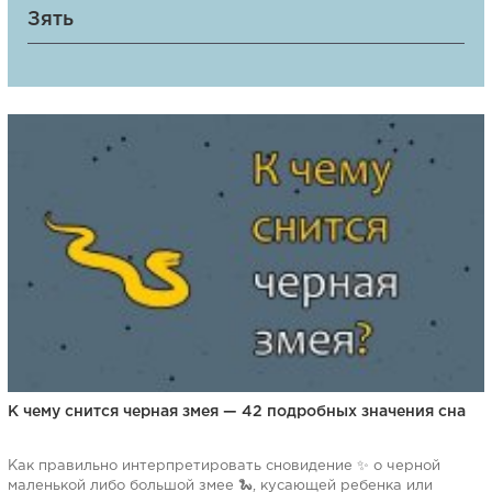
Зять
К чему снится черная змея — 42 подробных значения сна
Как правильно интерпретировать сновидение ✨ о черной
маленькой либо большой змее 🐍, кусающей ребенка или