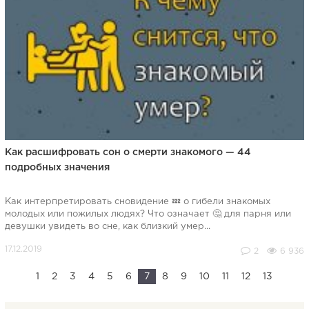
Как расшифровать сон о смерти знакомого — 44
подробных значения
Как интерпретировать сновидение 💤 о гибели знакомых
молодых или пожилых людях? Что означает 🤔 для парня или
девушки увидеть во сне, как близкий умер...
2
6 936
1
2
3
4
5
6
7
8
9
10
11
12
13