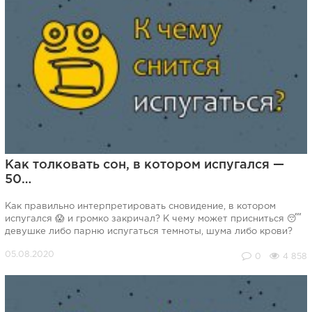
Как толковать сон, в котором испугался —
50…
Как правильно интерпретировать сновидение, в котором
испугался 😱 и громко закричал? К чему может присниться 😴
девушке либо парню испугаться темноты, шума либо крови?
0
4 858