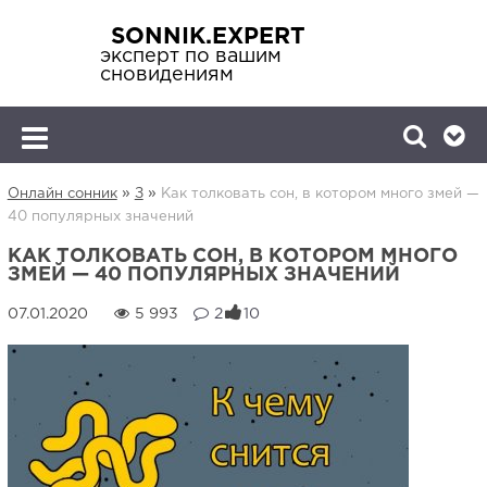
SONNIK.EXPERT
эксперт по вашим
сновидениям
»
»
Онлайн сонник
З
Как толковать сон, в котором много змей —
40 популярных значений
КАК ТОЛКОВАТЬ СОН, В КОТОРОМ МНОГО
ЗМЕЙ — 40 ПОПУЛЯРНЫХ ЗНАЧЕНИЙ
5 993
2
10