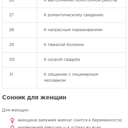
26
К выполнению монотонной работы
27
К романтическому свиданию
28
К напрасным переживаниям
29
К тяжелой болезни
30
К скорой свадьбе
31
К общению с лицемерным
человеком
Сонник для женщин
Для женщин:
женщине замужем жемчуг снится к беременности;
незамужней девушке — к успеху во всех