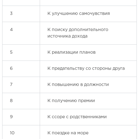
3
К улучшению самочувствия
4
К поиску дополнительного
источника дохода
5
К реализации планов
6
К предательству со стороны друга
7
К повышению в должности
8
К получению премии
9
К ссоре с родственниками
10
К поездке на море