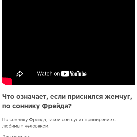
Что означает, если приснился жемчуг,
по соннику Фрейда?
По соннику Фрейда, такой сон сулит примирение с
любимым человеком.