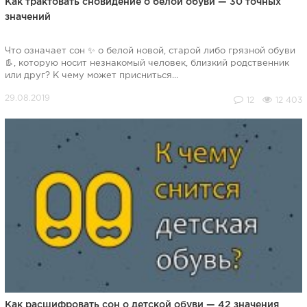
Как трактовать сновидение о белой обуви — 30 точных
значений
Что означает сон ✨ о белой новой, старой либо грязной обуви
👢, которую носит незнакомый человек, близкий родственник
или друг? К чему может присниться...
12
12 403
Как расшифровать сон о детской обуви — 42 значения