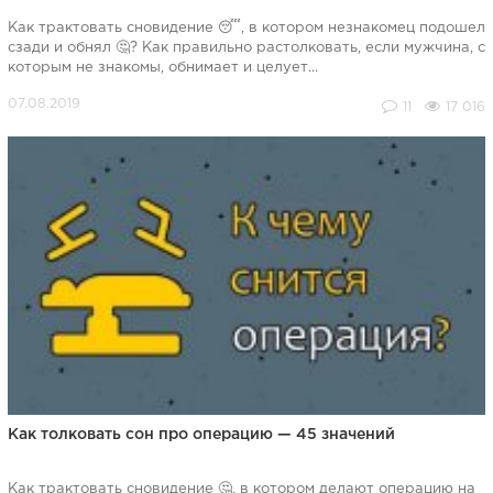
Как трактовать сновидение 😴, в котором незнакомец подошел
сзади и обнял 🤔? Как правильно растолковать, если мужчина, с
которым не знакомы, обнимает и целует...
11
17 016
Как толковать сон про операцию — 45 значений
Как трактовать сновидение 🤔, в котором делают операцию на