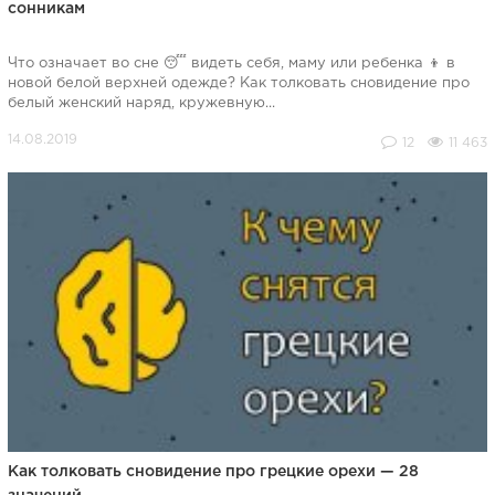
сонникам
Что означает во сне 😴 видеть себя, маму или ребенка 👦 в
новой белой верхней одежде? Как толковать сновидение про
белый женский наряд, кружевную...
12
11 463
Как толковать сновидение про грецкие орехи — 28