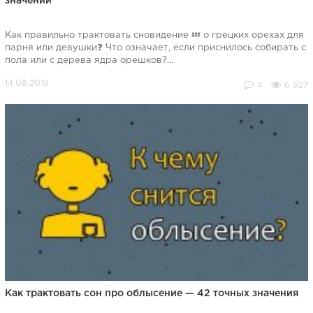
значений
Как правильно трактовать сновидение 💤 о грецких орехах для
парня или девушки❓ Что означает, если приснилось собирать с
пола или с дерева ядра орешков?...
4
6 927
Как трактовать сон про облысение — 42 точных значения