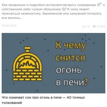
Как правильно и подробно интерпретировать сновидение 😴 о
собственном либо чужом облысении 🤔? К чему может
присниться неженатому, беременной или замужней потерять
все волосы...
12
9 892
Что означает сон про огонь в печи — 40 точных
толкований