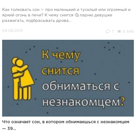
Как толковать сон ✨ про маленький и тусклый или огромный и
яркий огонь в печи? К чему снится 🤔 парню девушке
разжигать, подбрасывать дрова...
7
8 846
Что означает сон, в котором обнимаешься с незнакомцем
— 39…