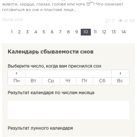
животе, сердце, глазах, голове или ноге 😴? Что означает
готовиться во сне к пластике лица...
17
10 313
1
2
3
4
5
6
7
8
9
10
11
12
13
14
Календарь сбываемости снов
Выберите число, когда вам приснился сон
‹
›
Пн
Вт
Ср
Чт
Пт
Сб
Вс
Результат календаря по числам месяца
Результат лунного календаря