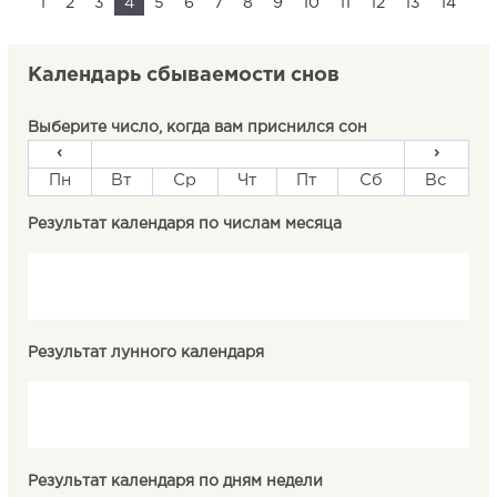
1
2
3
4
5
6
7
8
9
10
11
12
13
14
Календарь сбываемости снов
Выберите число, когда вам приснился сон
‹
›
Пн
Вт
Ср
Чт
Пт
Сб
Вс
Результат календаря по числам месяца
Результат лунного календаря
Результат календаря по дням недели