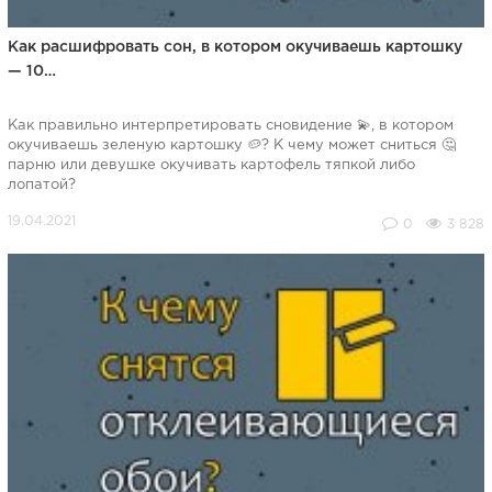
Как расшифровать сон, в котором окучиваешь картошку
— 10…
Как правильно интерпретировать сновидение 💫, в котором
окучиваешь зеленую картошку 🥔? К чему может сниться 🤔
парню или девушке окучивать картофель тяпкой либо
лопатой?
0
3 828