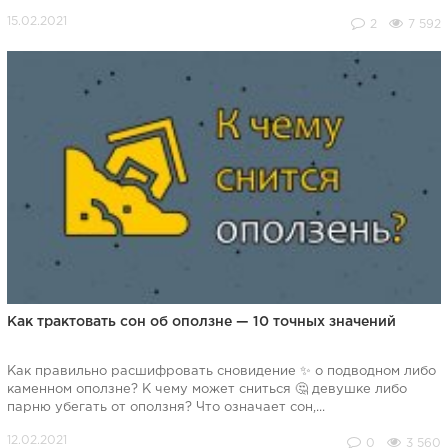
2
7 592
Как трактовать сон об оползне — 10 точных значений
Как правильно расшифровать сновидение ✨ о подводном либо
каменном оползне? К чему может сниться 🤔 девушке либо
парню убегать от оползня? Что означает сон,...
0
3 560