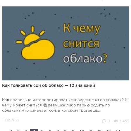
Как толковать сон об облаке — 10 значений
Как правильно интерпретировать сновидение 💤 об облаках? К
чему может сниться 🤔 девушке либо парню ходить по
облакам? Что означает сон, в котором трогаешь...
0
3 453