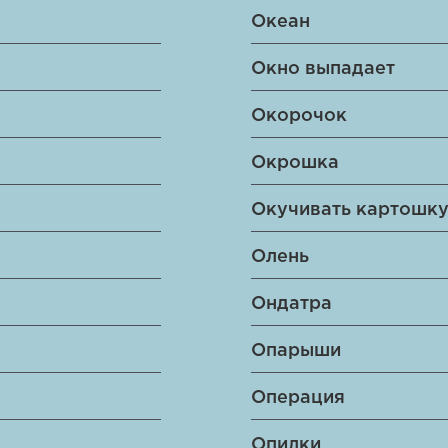
Океан
Окно выпадает
Окорочок
Окрошка
Окучивать картошк
Олень
Ондатра
Опарыши
Операция
Опилки