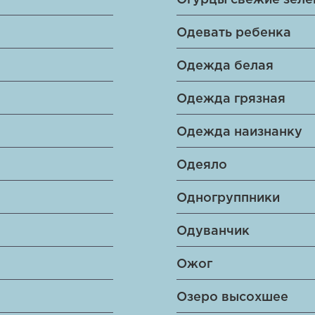
Огурцы свежие зел
Одевать ребенка
Одежда белая
Одежда грязная
Одежда наизнанку
Одеяло
Одногруппники
Одуванчик
Ожог
Озеро высохшее