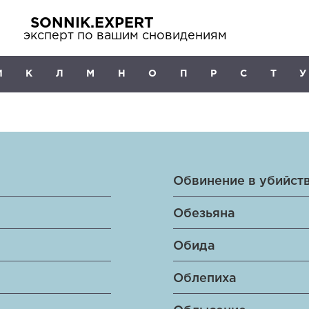
SONNIK.EXPERT
эксперт по вашим сновидениям
И
К
Л
М
Н
О
П
Р
С
Т
У
Обвинение в убийст
Обезьяна
Обида
Облепиха