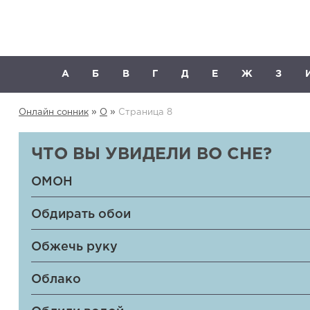
А
Б
В
Г
Д
Е
Ж
З
»
»
Онлайн сонник
О
Страница 8
ЧТО ВЫ УВИДЕЛИ ВО СНЕ?
ОМОН
Обдирать обои
Обжечь руку
Облако