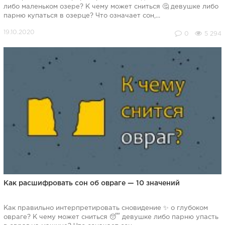
либо маленьком озере? К чему может сниться 🤔 девушке либо
парню купаться в озерце? Что означает сон,...
0
5 294
Как расшифровать сон об овраге — 10 значений
Как правильно интерпретировать сновидение ✨ о глубоком
овраге? К чему может сниться 😴 девушке либо парню упасть