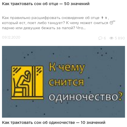
Как трактовать сон об отце — 50 значений
Как правильно расшифровать сновидение об отце 👨‍👦,
который ест, поет либо танцует? К чему может сниться 😴
парню или девушке бежать за папой? Что...
6
5 890
Как трактовать сон об одиночестве — 10 значений