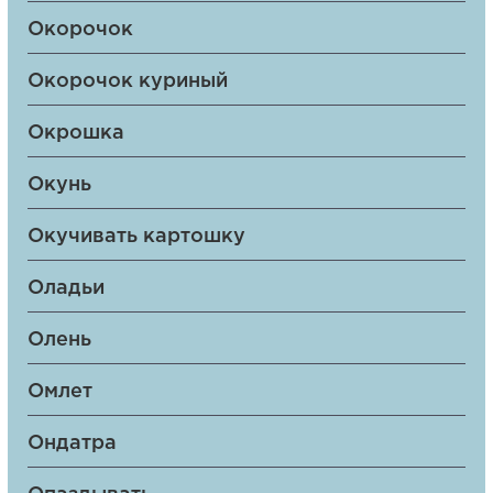
Окорочок
Окорочок куриный
Окрошка
Окунь
Окучивать картошку
Оладьи
Олень
Омлет
Ондатра