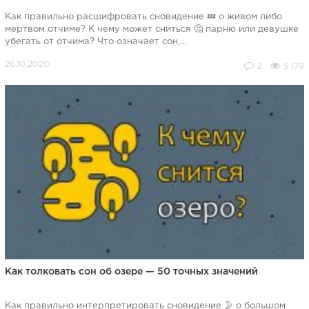
Как правильно расшифровать сновидение 💤 о живом либо
мертвом отчиме? К чему может сниться 🤔 парню или девушке
убегать от отчима? Что означает сон,...
2
5 179
Как толковать сон об озере — 50 точных значений
Как правильно интерпретировать сновидение 🌛 о большом