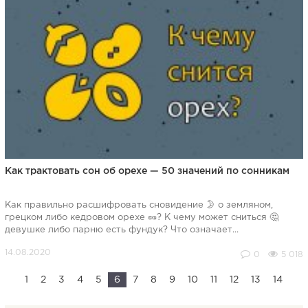
Как трактовать сон об орехе — 50 значений по сонникам
Как правильно расшифровать сновидение 🌛 о земляном,
грецком либо кедровом орехе 🥜? К чему может сниться 🤔
девушке либо парню есть фундук? Что означает...
0
5 018
1
2
3
4
5
6
7
8
9
10
11
12
13
14