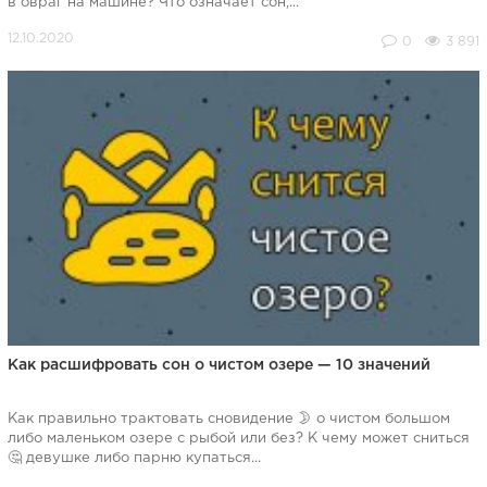
в овраг на машине? Что означает сон,...
0
3 891
Как расшифровать сон о чистом озере — 10 значений
Как правильно трактовать сновидение 🌛 о чистом большом
либо маленьком озере с рыбой или без? К чему может сниться
🤔 девушке либо парню купаться...