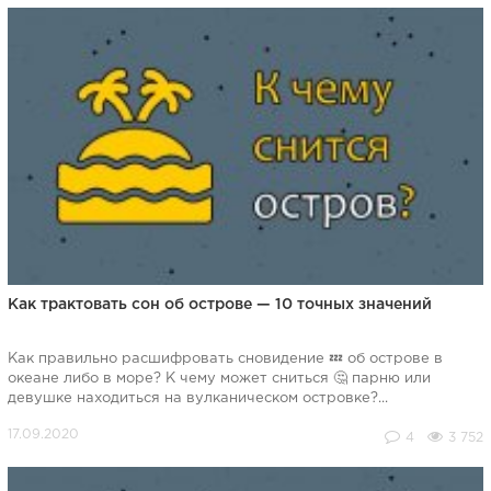
Как трактовать сон об острове — 10 точных значений
Как правильно расшифровать сновидение 💤 об острове в
океане либо в море? К чему может сниться 🤔 парню или
девушке находиться на вулканическом островке?...
4
3 752