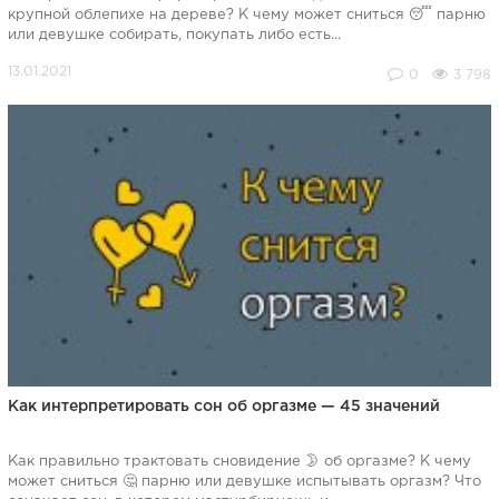
крупной облепихе на дереве? К чему может сниться 😴 парню
или девушке собирать, покупать либо есть...
0
3 798
Как интерпретировать сон об оргазме — 45 значений
Как правильно трактовать сновидение 🌛 об оргазме? К чему
может сниться 🤔 парню или девушке испытывать оргазм? Что