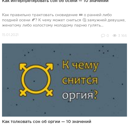
Как интерпретировать сон об осени — 10 значений
Как правильно трактовать сновидение 💤 о ранней либо
поздней осени 🍂? К чему может сниться 🤔 замужней девушке,
женатому либо холостому молодому парню гулять...
0
3 166
Как толковать сон об оргии — 10 значений