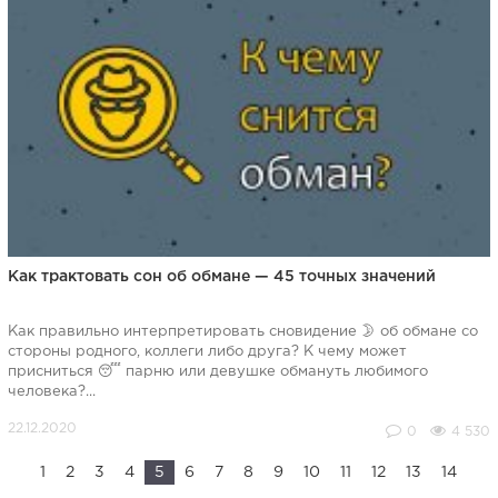
Как трактовать сон об обмане — 45 точных значений
Как правильно интерпретировать сновидение 🌛 об обмане со
стороны родного, коллеги либо друга? К чему может
присниться 😴 парню или девушке обмануть любимого
человека?...
0
4 530
1
2
3
4
5
6
7
8
9
10
11
12
13
14